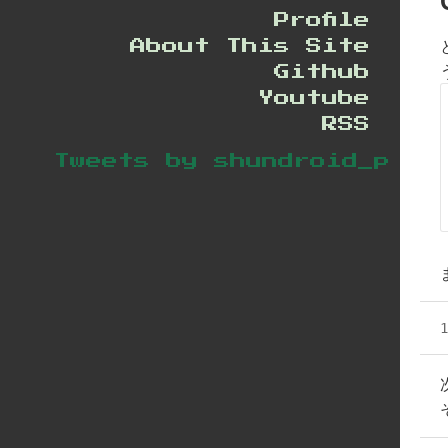
Profile
About This Site
Github
Youtube
RSS
Tweets by shundroid_p
1