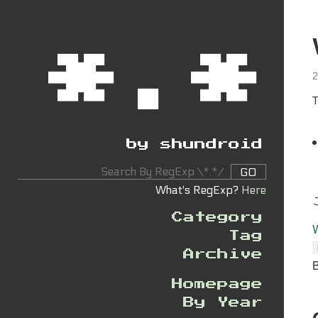
*.*
by shundroid
GO
What's RegExp?
Here
Category
Tag
Archive
Homepage
By Year