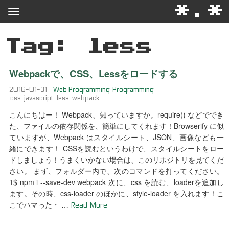
*.*
Tag: less
Webpackで、CSS、Lessをロードする
2016-01-31
Web Programming
Programming
css
javascript
less
webpack
こんにちはー！ Webpack、知っていますか。require() などででき
た、ファイルの依存関係を、簡単にしてくれます！Browserify に似
ていますが、Webpack はスタイルシート、JSON、画像なども一
緒にできます！ CSSを読むというわけで、スタイルシートをロー
ドしましょう！うまくいかない場合は、このリポジトリを見てくだ
さい。 まず、フォルダー内で、次のコマンドを打ってください。
1$ npm i --save-dev webpack 次に、css を読む、loaderを追加し
ます。その時、css-loader のほかに、style-loader を入れます！こ
こでハマった・ …
Read More