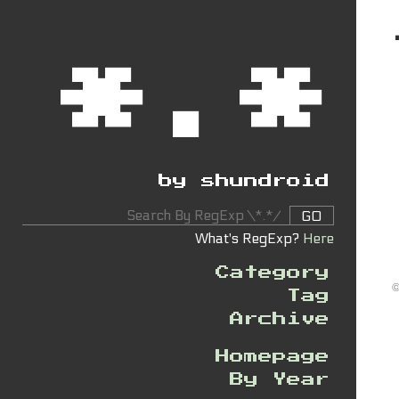
*.*
by shundroid
GO
What's RegExp?
Here
Category
©
Tag
Archive
Homepage
By Year