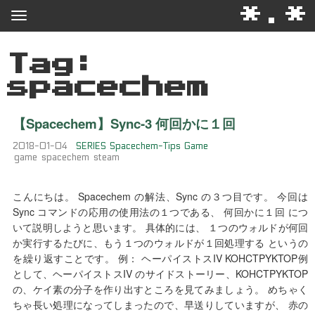
*.*
Tag:
spacechem
【Spacechem】Sync-3 何回かに１回
2018-01-04
SERIES
Spacechem-Tips
Game
game
spacechem
steam
こんにちは。 Spacechem の解法、Sync の３つ目です。 今回は
Sync コマンドの応用の使用法の１つである、 何回かに１回 につ
いて説明しようと思います。 具体的には、 １つのウォルドが何回
か実行するたびに、もう１つのウォルドが１回処理する というの
を繰り返すことです。 例： ヘーパイストスIV KOHCTPYKTOP例
として、ヘーパイストスIV のサイドストーリー、KOHCTPYKTOP
の、ケイ素の分子を作り出すところを見てみましょう。 めちゃく
ちゃ長い処理になってしまったので、早送りしていますが、 赤の