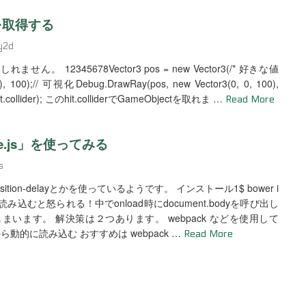
tを取得する
ty2d
2345678Vector3 pos = new Vector3(/* 好きな値
, 1), 100);// 可視化Debug.DrawRay(pos, new Vector3(0, 0, 100),
.collider); このhit.colliderでGameObjectを取れま …
Read More
e.js」を使ってみる
s
n-delayとかを使っているようです。 インストール1$ bower i
グ内で読み込むと怒られる！中でonload時にdocument.bodyを呼び出し
しまいます。 解決策は２つあります。 webpack などを使用して
 から動的に読み込む おすすめは webpack …
Read More
！