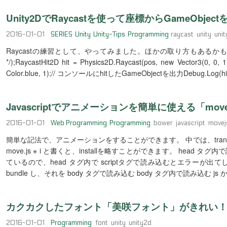
Unity2DでRaycastを使って座標からGameObjec
2016-01-01
SERIES
Unity
Unity-Tips
Programming
raycast
unity
uni
Raycastの練習として、やってみました。ほかの取り方もあるかもしれません。 1
*/);RaycastHit2D hit = Physics2D.Raycast(pos, new Vector3(0, 0
Color.blue, 1);// コンソールにhitしたGameObjectを出力Debug.Log(hit
Javascriptでアニメーションを簡単に使える「mov
2016-01-01
Web Programming
Programming
bower
javascript
movej
簡単な記法で、アニメーションをすることができます。 中では、transitio
move.js ※ i と書くと、installを略すことができます。 head タ
ているので、head タグ内で scriptタグで読み込むとエラーが出て
bundle し、それを body タグで読み込む body タグ内で読み込む js
カクカクしたフォント「美咲フォント」がきれい
2016-01-01
Programming
font
unity
unity2d