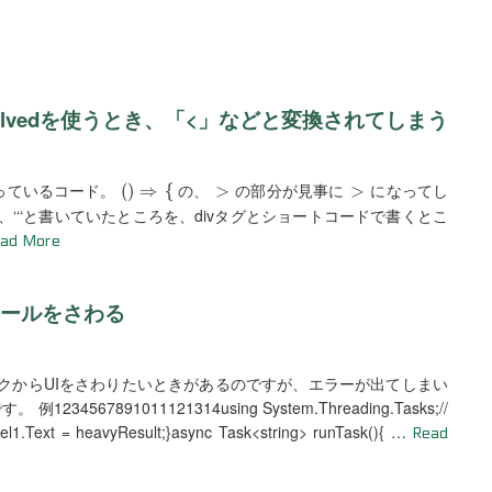
hter Evolvedを使うとき、「<」などと変換されてしまう
(
)
⇒
{
>
>
っているコード。
の、
の部分が見事に
になってし
(
)
⇒
{
>
>
‘‘‘と書いていたところを、divタグとショートコードで書くとこ
ad More
ロールをさわる
クからUIをさわりたいときがあるのですが、エラーが出てしまい
7891011121314using System.Threading.Tasks;//
bel1.Text = heavyResult;}async Task<string> runTask(){ …
Read