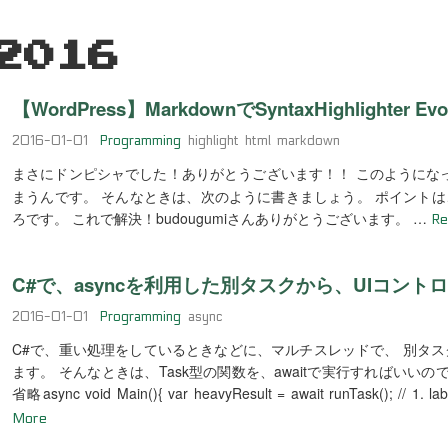
2016
【WordPress】MarkdownでSyntaxHighlig
2016-01-01
Programming
highlight
html
markdown
まさにドンピシャでした！ありがとうございます！！ このようにな
まうんです。 そんなときは、次のように書きましょう。 ポイントは、
ろです。 これで解決！budougumiさんありがとうございます。 …
Re
C#で、asyncを利用した別タスクから、UIコント
2016-01-01
Programming
async
C#で、重い処理をしているときなどに、マルチスレッドで、 別タス
ます。 そんなときは、Task型の関数を、awaitで実行すればいいのです。 例123456
省略async void Main(){ var heavyResult = await runTask(); // 1. la
More