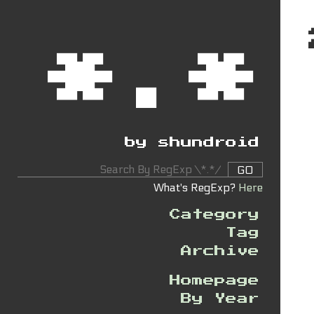
*.*
by shundroid
GO
What's RegExp?
Here
Category
Tag
Archive
Homepage
By Year